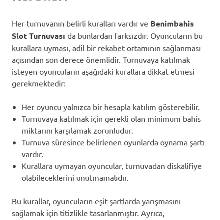
Her turnuvanın belirli kuralları vardır ve
Benimbahis
Slot Turnuvası
da bunlardan farksızdır. Oyuncuların bu
kurallara uyması, adil bir rekabet ortamının sağlanması
açısından son derece önemlidir. Turnuvaya katılmak
isteyen oyuncuların aşağıdaki kurallara dikkat etmesi
gerekmektedir:
Her oyuncu yalnızca bir hesapla katılım gösterebilir.
Turnuvaya katılmak için gerekli olan minimum bahis
miktarını karşılamak zorunludur.
Turnuva süresince belirlenen oyunlarda oynama şartı
vardır.
Kurallara uymayan oyuncular, turnuvadan diskalifiye
olabileceklerini unutmamalıdır.
Bu kurallar, oyuncuların eşit şartlarda yarışmasını
sağlamak için titizlikle tasarlanmıştır. Ayrıca,