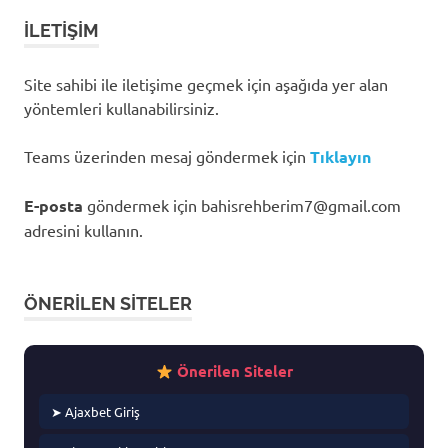
İLETIŞIM
Site sahibi ile iletişime geçmek için aşağıda yer alan
yöntemleri kullanabilirsiniz.
Teams üzerinden mesaj göndermek için
Tıklayın
E-posta
göndermek için
bahisrehberim7@gmail.com
adresini kullanın.
ÖNERILEN SITELER
Önerilen Siteler
➤ Ajaxbet Giriş