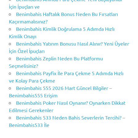
İçin İpuçları ve
Benimbahis Haftalık Bonus Neden Bu Fırsatları
Kaçırmamalısınız?
Benimbahis Kimlik Doğrulama 5 Adımda Hızlı
Kimlik Onayı
Benimbahis Yatırım Bonusu Nasıl Alınır? Yeni Üyeler
İçin Özel İpuçları
Benimbahis Zeplin Neden Bu Platformu
Seçmelisiniz?
Benimbahis Payfix İle Para Çekme 5 Adımda Hızlı
ve Kolay Para Çekme
Benimbahis 555 2026 Mart Güncel Bilgiler –
Benimbahis555 Erişim
Benimbahis Poker Nasıl Oynanır? Oynarken Dikkat
Edilmesi Gerekenler
Benimbahis 533 Neden Bahis Severlerin Tercihi? –
Benimbahis533 İle