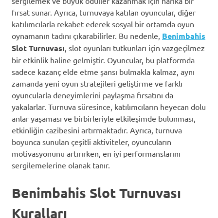
sergilemek ve büyük ödüller kazanmak için harika bir
fırsat sunar. Ayrıca, turnuvaya katılan oyuncular, diğer
katılımcılarla rekabet ederek sosyal bir ortamda oyun
oynamanın tadını çıkarabilirler. Bu nedenle,
Benimbahis
Slot Turnuvası
, slot oyunları tutkunları için vazgeçilmez
bir etkinlik haline gelmiştir. Oyuncular, bu platformda
sadece kazanç elde etme şansı bulmakla kalmaz, aynı
zamanda yeni oyun stratejileri geliştirme ve farklı
oyuncularla deneyimlerini paylaşma fırsatını da
yakalarlar. Turnuva süresince, katılımcıların heyecan dolu
anlar yaşaması ve birbirleriyle etkileşimde bulunması,
etkinliğin cazibesini artırmaktadır. Ayrıca, turnuva
boyunca sunulan çeşitli aktiviteler, oyuncuların
motivasyonunu artırırken, en iyi performanslarını
sergilemelerine olanak tanır.
Benimbahis Slot Turnuvası
Kuralları