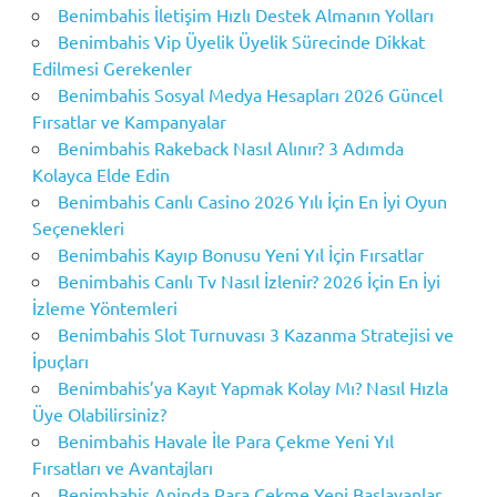
Benimbahis İletişim Hızlı Destek Almanın Yolları
Benimbahis Vip Üyelik Üyelik Sürecinde Dikkat
Edilmesi Gerekenler
Benimbahis Sosyal Medya Hesapları 2026 Güncel
Fırsatlar ve Kampanyalar
Benimbahis Rakeback Nasıl Alınır? 3 Adımda
Kolayca Elde Edin
Benimbahis Canlı Casino 2026 Yılı İçin En İyi Oyun
Seçenekleri
Benimbahis Kayıp Bonusu Yeni Yıl İçin Fırsatlar
Benimbahis Canlı Tv Nasıl İzlenir? 2026 İçin En İyi
İzleme Yöntemleri
Benimbahis Slot Turnuvası 3 Kazanma Stratejisi ve
İpuçları
Benimbahis’ya Kayıt Yapmak Kolay Mı? Nasıl Hızla
Üye Olabilirsiniz?
Benimbahis Havale İle Para Çekme Yeni Yıl
Fırsatları ve Avantajları
Benimbahis Aninda Para Çekme Yeni Başlayanlar