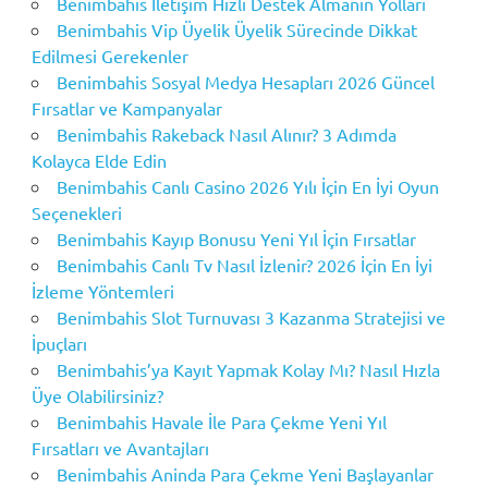
Benimbahis İletişim Hızlı Destek Almanın Yolları
Benimbahis Vip Üyelik Üyelik Sürecinde Dikkat
Edilmesi Gerekenler
Benimbahis Sosyal Medya Hesapları 2026 Güncel
Fırsatlar ve Kampanyalar
Benimbahis Rakeback Nasıl Alınır? 3 Adımda
Kolayca Elde Edin
Benimbahis Canlı Casino 2026 Yılı İçin En İyi Oyun
Seçenekleri
Benimbahis Kayıp Bonusu Yeni Yıl İçin Fırsatlar
Benimbahis Canlı Tv Nasıl İzlenir? 2026 İçin En İyi
İzleme Yöntemleri
Benimbahis Slot Turnuvası 3 Kazanma Stratejisi ve
İpuçları
Benimbahis’ya Kayıt Yapmak Kolay Mı? Nasıl Hızla
Üye Olabilirsiniz?
Benimbahis Havale İle Para Çekme Yeni Yıl
Fırsatları ve Avantajları
Benimbahis Aninda Para Çekme Yeni Başlayanlar