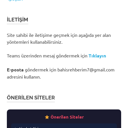
İLETIŞIM
Site sahibi ile iletişime geçmek için aşağıda yer alan
yöntemleri kullanabilirsiniz.
Teams üzerinden mesaj göndermek için
Tıklayın
E-posta
göndermek için
bahisrehberim7@gmail.com
adresini kullanın.
ÖNERILEN SITELER
Önerilen Siteler