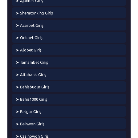
➤ Ajaxbet Giriş
➤ Sheratonking Giriş
➤ Acarbet Giriş
➤ Orisbet Giriş
➤ Alobet Giriş
➤ Tamambet Giriş
➤ Alfabahis Giriş
➤ Bahisbudur Giriş
➤ Bahis1000 Giriş
➤ Betgar Giriş
➤ Beinwon Giriş
➤ Casinowon Giriş