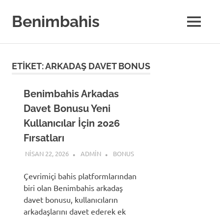
Skip
to
Benimbahis
MENU
content
ETIKET:
ARKADAŞ DAVET BONUS
Benimbahis Arkadas
Davet Bonusu Yeni
Kullanıcılar İçin 2026
Fırsatları
NISAN 22, 2026
ADMIN
BONUS
Çevrimiçi bahis platformlarından
biri olan Benimbahis arkadaş
davet bonusu, kullanıcıların
arkadaşlarını davet ederek ek