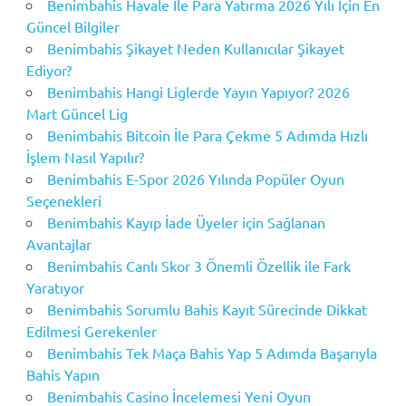
Benimbahis Havale İle Para Yatırma 2026 Yılı İçin En
Güncel Bilgiler
Benimbahis Şikayet Neden Kullanıcılar Şikayet
Ediyor?
Benimbahis Hangi Liglerde Yayın Yapıyor? 2026
Mart Güncel Lig
Benimbahis Bitcoin İle Para Çekme 5 Adımda Hızlı
İşlem Nasıl Yapılır?
Benimbahis E-Spor 2026 Yılında Popüler Oyun
Seçenekleri
Benimbahis Kayıp İade Üyeler için Sağlanan
Avantajlar
Benimbahis Canlı Skor 3 Önemli Özellik ile Fark
Yaratıyor
Benimbahis Sorumlu Bahis Kayıt Sürecinde Dikkat
Edilmesi Gerekenler
Benimbahis Tek Maça Bahis Yap 5 Adımda Başarıyla
Bahis Yapın
Benimbahis Casino İncelemesi Yeni Oyun