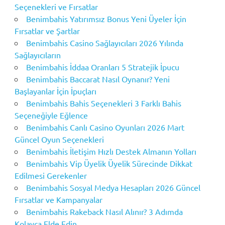
Seçenekleri ve Fırsatlar
Benimbahis Yatırımsız Bonus Yeni Üyeler İçin
Fırsatlar ve Şartlar
Benimbahis Casino Sağlayıcıları 2026 Yılında
Sağlayıcıların
Benimbahis İddaa Oranları 5 Stratejik İpucu
Benimbahis Baccarat Nasıl Oynanır? Yeni
Başlayanlar İçin İpuçları
Benimbahis Bahis Seçenekleri 3 Farklı Bahis
Seçeneğiyle Eğlence
Benimbahis Canlı Casino Oyunları 2026 Mart
Güncel Oyun Seçenekleri
Benimbahis İletişim Hızlı Destek Almanın Yolları
Benimbahis Vip Üyelik Üyelik Sürecinde Dikkat
Edilmesi Gerekenler
Benimbahis Sosyal Medya Hesapları 2026 Güncel
Fırsatlar ve Kampanyalar
Benimbahis Rakeback Nasıl Alınır? 3 Adımda
Kolayca Elde Edin