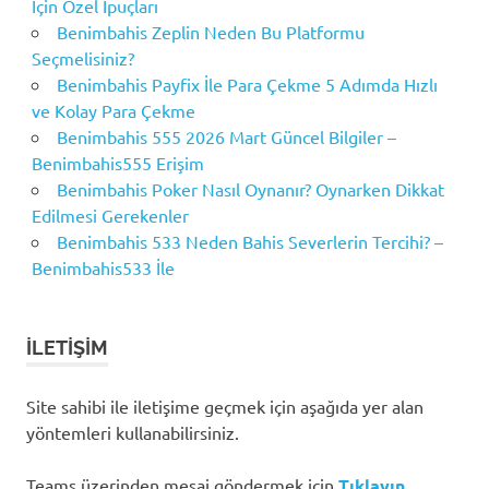
İçin Özel İpuçları
Benimbahis Zeplin Neden Bu Platformu
Seçmelisiniz?
Benimbahis Payfix İle Para Çekme 5 Adımda Hızlı
ve Kolay Para Çekme
Benimbahis 555 2026 Mart Güncel Bilgiler –
Benimbahis555 Erişim
Benimbahis Poker Nasıl Oynanır? Oynarken Dikkat
Edilmesi Gerekenler
Benimbahis 533 Neden Bahis Severlerin Tercihi? –
Benimbahis533 İle
İLETIŞIM
Site sahibi ile iletişime geçmek için aşağıda yer alan
yöntemleri kullanabilirsiniz.
Teams üzerinden mesaj göndermek için
Tıklayın