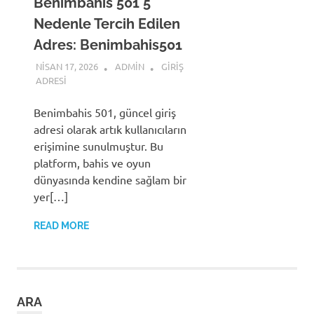
Benimbahis 501 5
Nedenle Tercih Edilen
Adres: Benimbahis501
NISAN 17, 2026
ADMIN
GIRIŞ
ADRESI
Benimbahis 501, güncel giriş
adresi olarak artık kullanıcıların
erişimine sunulmuştur. Bu
platform, bahis ve oyun
dünyasında kendine sağlam bir
yer[…]
READ MORE
ARA