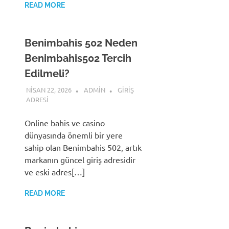
READ MORE
Benimbahis 502 Neden
Benimbahis502 Tercih
Edilmeli?
NISAN 22, 2026
ADMIN
GIRIŞ
ADRESI
Online bahis ve casino
dünyasında önemli bir yere
sahip olan Benimbahis 502, artık
markanın güncel giriş adresidir
ve eski adres[…]
READ MORE