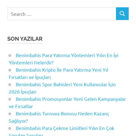
Search
SEARCH
for:
SON YAZILAR
Benimbahis Para Yatırma Yöntemleri Yılın En İyi
Yöntemleri Nelerdir?
Benimbahis Kripto İle Para Yatırma Yeni Yıl
Fırsatları ve İpuçları
Benimbahis Spor Bahisleri Yeni Kullanıcılar İçin
2026 İpuçları
Benimbahis Promosyonlar Yeni Gelen Kampanyalar
ve Fırsatlar
Benimbahis Turnuva Bonusu Neden Kazanç
Sağlıyor?
Benimbahis Para Çekme Limitleri Yılın En Çok
Sorulan Soruları