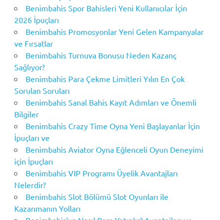
Benimbahis Spor Bahisleri Yeni Kullanıcılar İçin
2026 İpuçları
Benimbahis Promosyonlar Yeni Gelen Kampanyalar
ve Fırsatlar
Benimbahis Turnuva Bonusu Neden Kazanç
Sağlıyor?
Benimbahis Para Çekme Limitleri Yılın En Çok
Sorulan Soruları
Benimbahis Sanal Bahis Kayıt Adımları ve Önemli
Bilgiler
Benimbahis Crazy Time Oyna Yeni Başlayanlar İçin
İpuçları ve
Benimbahis Aviator Oyna Eğlenceli Oyun Deneyimi
için İpuçları
Benimbahis VIP Programı Üyelik Avantajları
Nelerdir?
Benimbahis Slot Bölümü Slot Oyunları ile
Kazanmanın Yolları