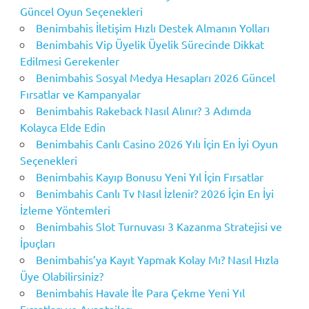
Güncel Oyun Seçenekleri
Benimbahis İletişim Hızlı Destek Almanın Yolları
Benimbahis Vip Üyelik Üyelik Sürecinde Dikkat
Edilmesi Gerekenler
Benimbahis Sosyal Medya Hesapları 2026 Güncel
Fırsatlar ve Kampanyalar
Benimbahis Rakeback Nasıl Alınır? 3 Adımda
Kolayca Elde Edin
Benimbahis Canlı Casino 2026 Yılı İçin En İyi Oyun
Seçenekleri
Benimbahis Kayıp Bonusu Yeni Yıl İçin Fırsatlar
Benimbahis Canlı Tv Nasıl İzlenir? 2026 İçin En İyi
İzleme Yöntemleri
Benimbahis Slot Turnuvası 3 Kazanma Stratejisi ve
İpuçları
Benimbahis’ya Kayıt Yapmak Kolay Mı? Nasıl Hızla
Üye Olabilirsiniz?
Benimbahis Havale İle Para Çekme Yeni Yıl