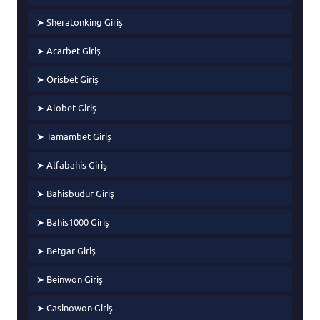
➤ Sheratonking Giriş
➤ Acarbet Giriş
➤ Orisbet Giriş
➤ Alobet Giriş
➤ Tamambet Giriş
➤ Alfabahis Giriş
➤ Bahisbudur Giriş
➤ Bahis1000 Giriş
➤ Betgar Giriş
➤ Beinwon Giriş
➤ Casinowon Giriş