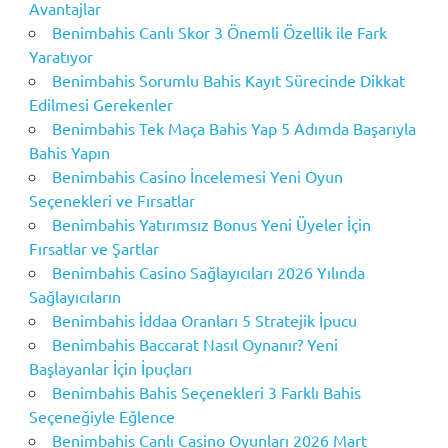
Avantajlar
Benimbahis Canlı Skor 3 Önemli Özellik ile Fark
Yaratıyor
Benimbahis Sorumlu Bahis Kayıt Sürecinde Dikkat
Edilmesi Gerekenler
Benimbahis Tek Maça Bahis Yap 5 Adımda Başarıyla
Bahis Yapın
Benimbahis Casino İncelemesi Yeni Oyun
Seçenekleri ve Fırsatlar
Benimbahis Yatırımsız Bonus Yeni Üyeler İçin
Fırsatlar ve Şartlar
Benimbahis Casino Sağlayıcıları 2026 Yılında
Sağlayıcıların
Benimbahis İddaa Oranları 5 Stratejik İpucu
Benimbahis Baccarat Nasıl Oynanır? Yeni
Başlayanlar İçin İpuçları
Benimbahis Bahis Seçenekleri 3 Farklı Bahis
Seçeneğiyle Eğlence
Benimbahis Canlı Casino Oyunları 2026 Mart