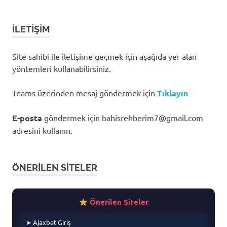
İLETIŞIM
Site sahibi ile iletişime geçmek için aşağıda yer alan
yöntemleri kullanabilirsiniz.
Teams üzerinden mesaj göndermek için
Tıklayın
E-posta
göndermek için
bahisrehberim7@gmail.com
adresini kullanın.
ÖNERILEN SITELER
Önerilen Siteler
➤ Ajaxbet Giriş