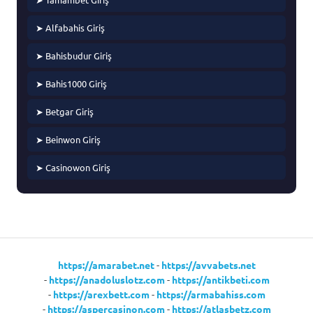
➤ Alfabahis Giriş
➤ Bahisbudur Giriş
➤ Bahis1000 Giriş
➤ Betgar Giriş
➤ Beinwon Giriş
➤ Casinowon Giriş
https://amarabet.net
-
https://avvabets.net
-
https://anadoluslotz.com
-
https://antikbeti.com
-
https://arexbett.com
-
https://armabahiss.com
-
https://aspercasinon.com
-
https://atlasbetz.com