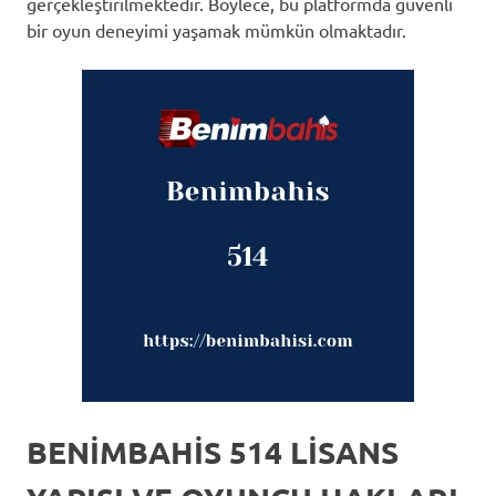
gerçekleştirilmektedir. Böylece, bu platformda güvenli
bir oyun deneyimi yaşamak mümkün olmaktadır.
BENİMBAHİS 514 LİSANS