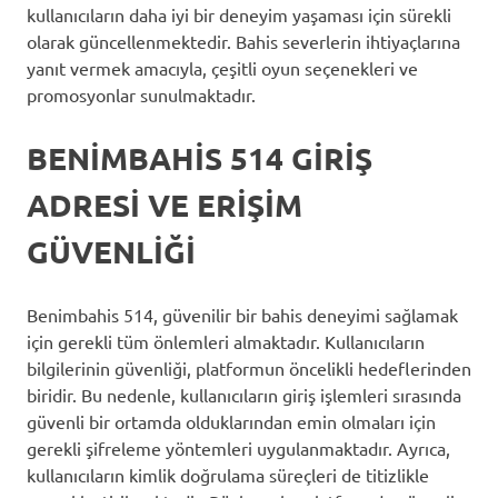
kullanıcıların daha iyi bir deneyim yaşaması için sürekli
olarak güncellenmektedir. Bahis severlerin ihtiyaçlarına
yanıt vermek amacıyla, çeşitli oyun seçenekleri ve
promosyonlar sunulmaktadır.
BENİMBAHİS 514 GİRİŞ
ADRESİ VE ERİŞİM
GÜVENLİĞİ
Benimbahis 514, güvenilir bir bahis deneyimi sağlamak
için gerekli tüm önlemleri almaktadır. Kullanıcıların
bilgilerinin güvenliği, platformun öncelikli hedeflerinden
biridir. Bu nedenle, kullanıcıların giriş işlemleri sırasında
güvenli bir ortamda olduklarından emin olmaları için
gerekli şifreleme yöntemleri uygulanmaktadır. Ayrıca,
kullanıcıların kimlik doğrulama süreçleri de titizlikle