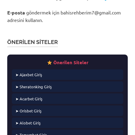
E-posta
göndermek için
bahisrehberim7@gmail.com
adresini kullanın.
ÖNERILEN SITELER
Önerilen Siteler
➤ Ajaxbet Giriş
➤ Sheratonking Giriş
➤ Acarbet Giriş
➤ Orisbet Giriş
➤ Alobet Giriş
➤ Tamambet Giriş