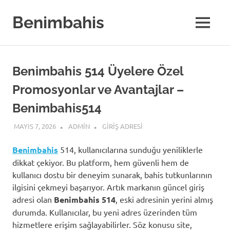
Skip
to
Benimbahis
MENU
content
Benimbahis 514 Üyelere Özel
Promosyonlar ve Avantajlar –
Benimbahis514
MAYIS 7, 2026
ADMIN
GIRIŞ ADRESI
Benimbahis
514, kullanıcılarına sunduğu yeniliklerle
dikkat çekiyor. Bu platform, hem güvenli hem de
kullanıcı dostu bir deneyim sunarak, bahis tutkunlarının
ilgisini çekmeyi başarıyor. Artık markanın güncel giriş
adresi olan
Benimbahis 514
, eski adresinin yerini almış
durumda. Kullanıcılar, bu yeni adres üzerinden tüm
hizmetlere erişim sağlayabilirler. Söz konusu site,