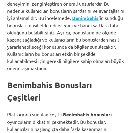
deneyimini zenginleştiren önemli unsurlardır. Bu
nedenle kullanıcılar, bonusların şartlarını ve avantajlarını
iyi anlamalıdır. Bu incelemede,
Benimbahis
‘in sunduğu
bonusları, nasıl elde edileceğini ve hangi şartlara tabi
olduğunu bulabilirsiniz. Ayrıca, bonusların ne ölçüde
kazanç sağladığı ve kullanıcıların bu bonuslardan nasıl
yararlanabileceği konusunda da bilgiler sunulacaktır.
Kullanıcıların bu bonusları etkin bir şekilde
kullanabilmesi için gerekli bilgilere sahip olmaları büyük
önem taşımaktadır.
Benimbahis Bonusları
Çeşitleri
Platformda sunulan çeşitli
Benimbahis bonusları
oyuncuların dikkatini çekmektedir. Bu bonuslar,
kullanıcıların başlangıçta daha fazla kazanmasını