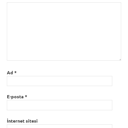
Ad
*
E-posta
*
İnternet sitesi