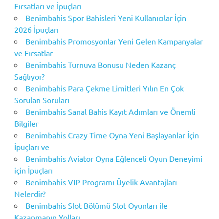
Fırsatları ve İpuçları
Benimbahis Spor Bahisleri Yeni Kullanıcılar İçin
2026 İpuçları
Benimbahis Promosyonlar Yeni Gelen Kampanyalar
ve Fırsatlar
Benimbahis Turnuva Bonusu Neden Kazanç
Sağlıyor?
Benimbahis Para Çekme Limitleri Yılın En Çok
Sorulan Soruları
Benimbahis Sanal Bahis Kayıt Adımları ve Önemli
Bilgiler
Benimbahis Crazy Time Oyna Yeni Başlayanlar İçin
İpuçları ve
Benimbahis Aviator Oyna Eğlenceli Oyun Deneyimi
için İpuçları
Benimbahis VIP Programı Üyelik Avantajları
Nelerdir?
Benimbahis Slot Bölümü Slot Oyunları ile
Kazanmanın Yolları