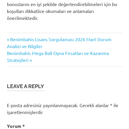
bonuslarını en iyi şekilde değerlendirebilmeleri için bu
koşulları dikkatlice okumaları ve anlamaları
önerilmektedir.
Bahis
Previous
Yazı
Benimbahis Lisans Sorgulaması 2026 Mart Durum
Bonusları
Post:
Analizi ve Bilgiler
gezinmesi
Benimbahis
Next
Benimbahis Mega Ball Oyna Fırsatları ve Kazanma
İncelemesi
Post:
Stratejileri
Çevrimiçi
Bahis
LEAVE A REPLY
E-posta adresiniz yayınlanmayacak.
Gerekli alanlar
*
ile
işaretlenmişlerdir
Yorum
*