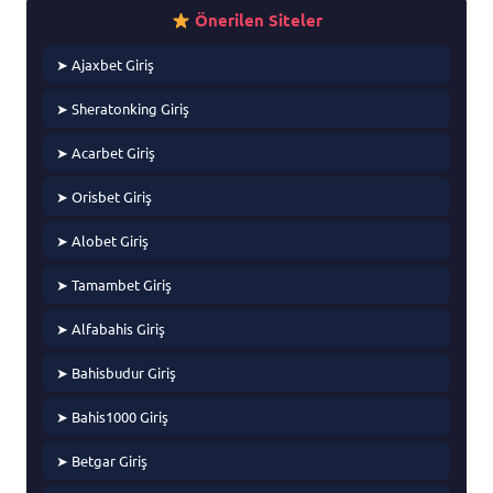
Önerilen Siteler
➤ Ajaxbet Giriş
➤ Sheratonking Giriş
➤ Acarbet Giriş
➤ Orisbet Giriş
➤ Alobet Giriş
➤ Tamambet Giriş
➤ Alfabahis Giriş
➤ Bahisbudur Giriş
➤ Bahis1000 Giriş
➤ Betgar Giriş