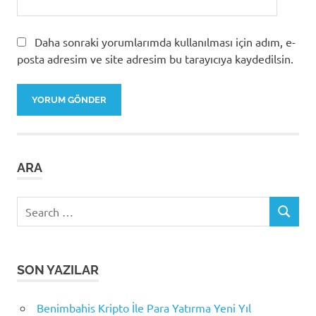
Daha sonraki yorumlarımda kullanılması için adım, e-
posta adresim ve site adresim bu tarayıcıya kaydedilsin.
ARA
Search
SEARCH
for:
SON YAZILAR
Benimbahis Kripto İle Para Yatırma Yeni Yıl