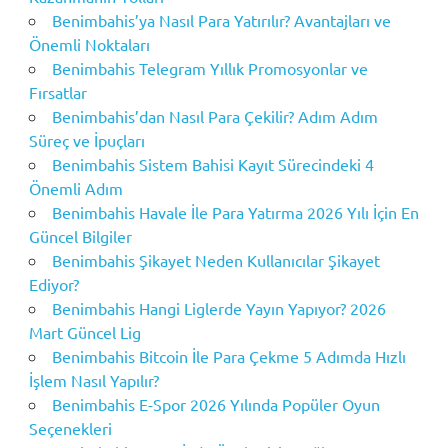
Benimbahis’ya Nasıl Para Yatırılır? Avantajları ve
Önemli Noktaları
Benimbahis Telegram Yıllık Promosyonlar ve
Fırsatlar
Benimbahis’dan Nasıl Para Çekilir? Adım Adım
Süreç ve İpuçları
Benimbahis Sistem Bahisi Kayıt Sürecindeki 4
Önemli Adım
Benimbahis Havale İle Para Yatırma 2026 Yılı İçin En
Güncel Bilgiler
Benimbahis Şikayet Neden Kullanıcılar Şikayet
Ediyor?
Benimbahis Hangi Liglerde Yayın Yapıyor? 2026
Mart Güncel Lig
Benimbahis Bitcoin İle Para Çekme 5 Adımda Hızlı
İşlem Nasıl Yapılır?
Benimbahis E-Spor 2026 Yılında Popüler Oyun
Seçenekleri