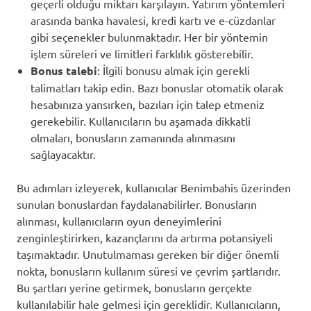
geçerli olduğu miktarı karşılayın. Yatırım yöntemleri
arasında banka havalesi, kredi kartı ve e-cüzdanlar
gibi seçenekler bulunmaktadır. Her bir yöntemin
işlem süreleri ve limitleri farklılık gösterebilir.
Bonus talebi
: İlgili bonusu almak için gerekli
talimatları takip edin. Bazı bonuslar otomatik olarak
hesabınıza yansırken, bazıları için talep etmeniz
gerekebilir. Kullanıcıların bu aşamada dikkatli
olmaları, bonusların zamanında alınmasını
sağlayacaktır.
Bu adımları izleyerek, kullanıcılar Benimbahis üzerinden
sunulan bonuslardan faydalanabilirler. Bonusların
alınması, kullanıcıların oyun deneyimlerini
zenginleştirirken, kazançlarını da artırma potansiyeli
taşımaktadır. Unutulmaması gereken bir diğer önemli
nokta, bonusların kullanım süresi ve çevrim şartlarıdır.
Bu şartları yerine getirmek, bonusların gerçekte
kullanılabilir hale gelmesi için gereklidir. Kullanıcıların,