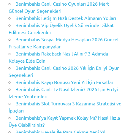
Benimbahis Canlı Casino Oyunları 2026 Mart
Güncel Oyun Seçenekleri
Benimbahis İletişim Hızlı Destek Almanın Yolları
Benimbahis Vip Üyelik Üyelik Sürecinde Dikkat
Edilmesi Gerekenler
Benimbahis Sosyal Medya Hesapları 2026 Güncel
Fırsatlar ve Kampanyalar
Benimbahis Rakeback Nasıl Alınır? 3 Adımda
Kolayca Elde Edin
Benimbahis Canlı Casino 2026 Yılı İçin En İyi Oyun
Seçenekleri
Benimbahis Kayıp Bonusu Yeni Yıl İçin Fırsatlar
Benimbahis Canlı Tv Nasıl İzlenir? 2026 İçin En İyi
İzleme Yöntemleri
Benimbahis Slot Turnuvası 3 Kazanma Stratejisi ve
İpuçları
Benimbahis’ya Kayıt Yapmak Kolay Mı? Nasıl Hızla
Üye Olabilirsiniz?
Benimbahis Havale İle Para Çekme Yeni Yıl