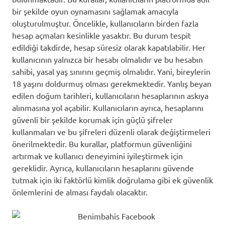
bir şekilde oyun oynamasını sağlamak amacıyla
oluşturulmuştur. Öncelikle, kullanıcıların birden fazla
hesap açmaları kesinlikle yasaktır. Bu durum tespit
edildiği takdirde, hesap süresiz olarak kapatılabilir. Her
kullanıcının yalnızca bir hesabı olmalıdır ve bu hesabın
sahibi, yasal yaş sınırını geçmiş olmalıdır. Yani, bireylerin
18 yaşını doldurmuş olması gerekmektedir. Yanlış beyan
edilen doğum tarihleri, kullanıcıların hesaplarının askıya
alınmasına yol açabilir. Kullanıcıların ayrıca, hesaplarını
güvenli bir şekilde korumak için güçlü şifreler
kullanmaları ve bu şifreleri düzenli olarak değiştirmeleri
önerilmektedir. Bu kurallar, platformun güvenliğini
artırmak ve kullanıcı deneyimini iyileştirmek için
gereklidir. Ayrıca, kullanıcıların hesaplarını güvende
tutmak için iki faktörlü kimlik doğrulama gibi ek güvenlik
önlemlerini de alması faydalı olacaktır.