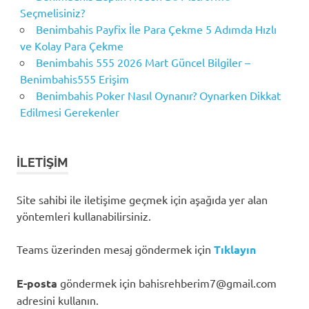
Seçmelisiniz?
Benimbahis Payfix İle Para Çekme 5 Adımda Hızlı
ve Kolay Para Çekme
Benimbahis 555 2026 Mart Güncel Bilgiler –
Benimbahis555 Erişim
Benimbahis Poker Nasıl Oynanır? Oynarken Dikkat
Edilmesi Gerekenler
İLETIŞIM
Site sahibi ile iletişime geçmek için aşağıda yer alan
yöntemleri kullanabilirsiniz.
Teams üzerinden mesaj göndermek için
Tıklayın
E-posta
göndermek için
bahisrehberim7@gmail.com
adresini kullanın.