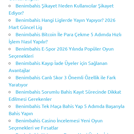
Benimbahis Şikayet Neden Kullanıcılar Şikayet
Ediyor?
Benimbahis Hangi Liglerde Yayın Yapıyor? 2026
Mart Güncel Lig
Benimbahis Bitcoin İle Para Çekme 5 Adımda Hızlı
İşlem Nasıl Yapılır?
Benimbahis E-Spor 2026 Yılında Popüler Oyun
Seçenekleri
Benimbahis Kayıp İade Üyeler için Sağlanan
Avantajlar
Benimbahis Canlı Skor 3 Önemli Özellik ile Fark
Yaratıyor
Benimbahis Sorumlu Bahis Kayıt Sürecinde Dikkat
Edilmesi Gerekenler
Benimbahis Tek Maça Bahis Yap 5 Adımda Başarıyla
Bahis Yapın
Benimbahis Casino İncelemesi Yeni Oyun
Seçenekleri ve Fırsatlar