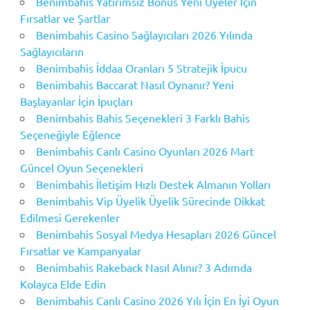
Benimbahis Yatırımsız Bonus Yeni Üyeler İçin
Fırsatlar ve Şartlar
Benimbahis Casino Sağlayıcıları 2026 Yılında
Sağlayıcıların
Benimbahis İddaa Oranları 5 Stratejik İpucu
Benimbahis Baccarat Nasıl Oynanır? Yeni
Başlayanlar İçin İpuçları
Benimbahis Bahis Seçenekleri 3 Farklı Bahis
Seçeneğiyle Eğlence
Benimbahis Canlı Casino Oyunları 2026 Mart
Güncel Oyun Seçenekleri
Benimbahis İletişim Hızlı Destek Almanın Yolları
Benimbahis Vip Üyelik Üyelik Sürecinde Dikkat
Edilmesi Gerekenler
Benimbahis Sosyal Medya Hesapları 2026 Güncel
Fırsatlar ve Kampanyalar
Benimbahis Rakeback Nasıl Alınır? 3 Adımda
Kolayca Elde Edin
Benimbahis Canlı Casino 2026 Yılı İçin En İyi Oyun