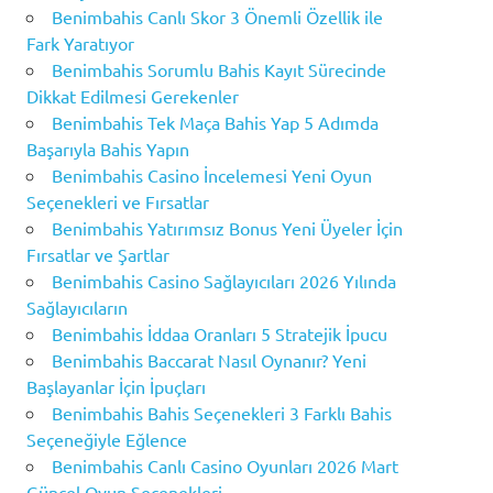
Benimbahis Canlı Skor 3 Önemli Özellik ile
Fark Yaratıyor
Benimbahis Sorumlu Bahis Kayıt Sürecinde
Dikkat Edilmesi Gerekenler
Benimbahis Tek Maça Bahis Yap 5 Adımda
Başarıyla Bahis Yapın
Benimbahis Casino İncelemesi Yeni Oyun
Seçenekleri ve Fırsatlar
Benimbahis Yatırımsız Bonus Yeni Üyeler İçin
Fırsatlar ve Şartlar
Benimbahis Casino Sağlayıcıları 2026 Yılında
Sağlayıcıların
Benimbahis İddaa Oranları 5 Stratejik İpucu
Benimbahis Baccarat Nasıl Oynanır? Yeni
Başlayanlar İçin İpuçları
Benimbahis Bahis Seçenekleri 3 Farklı Bahis
Seçeneğiyle Eğlence
Benimbahis Canlı Casino Oyunları 2026 Mart
Güncel Oyun Seçenekleri