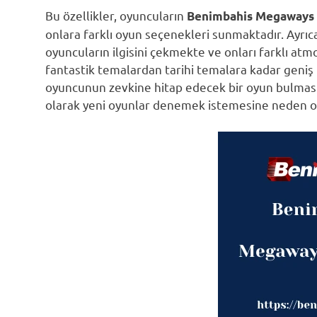
Bu özellikler, oyuncuların
Benimbahis Megaways 
onlara farklı oyun seçenekleri sunmaktadır. Ayrıca
oyuncuların ilgisini çekmekte ve onları farklı a
fantastik temalardan tarihi temalara kadar geniş
oyuncunun zevkine hitap edecek bir oyun bulması 
olarak yeni oyunlar denemek istemesine neden o