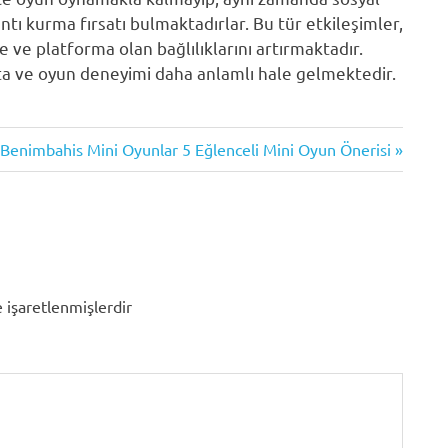
tı kurma fırsatı bulmaktadırlar. Bu tür etkileşimler,
ve platforma olan bağlılıklarını artırmaktadır.
ta ve oyun deneyimi daha anlamlı hale gelmektedir.
Next
Benimbahis Mini Oyunlar 5 Eğlenceli Mini Oyun Önerisi
Post:
e işaretlenmişlerdir