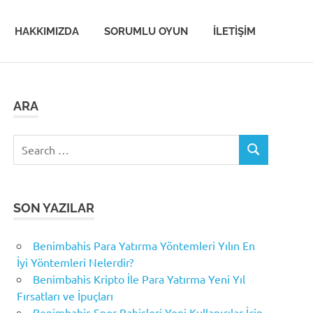
HAKKIMIZDA
SORUMLU OYUN
İLETIŞIM
ARA
Search
SEARCH
for:
SON YAZILAR
Benimbahis Para Yatırma Yöntemleri Yılın En
İyi Yöntemleri Nelerdir?
Benimbahis Kripto İle Para Yatırma Yeni Yıl
Fırsatları ve İpuçları
Benimbahis Spor Bahisleri Yeni Kullanıcılar İçin