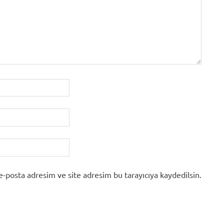
e-posta adresim ve site adresim bu tarayıcıya kaydedilsin.