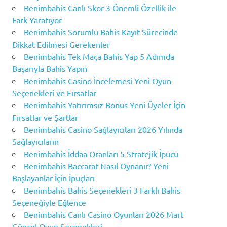
Benimbahis Canlı Skor 3 Önemli Özellik ile
Fark Yaratıyor
Benimbahis Sorumlu Bahis Kayıt Sürecinde
Dikkat Edilmesi Gerekenler
Benimbahis Tek Maça Bahis Yap 5 Adımda
Başarıyla Bahis Yapın
Benimbahis Casino İncelemesi Yeni Oyun
Seçenekleri ve Fırsatlar
Benimbahis Yatırımsız Bonus Yeni Üyeler İçin
Fırsatlar ve Şartlar
Benimbahis Casino Sağlayıcıları 2026 Yılında
Sağlayıcıların
Benimbahis İddaa Oranları 5 Stratejik İpucu
Benimbahis Baccarat Nasıl Oynanır? Yeni
Başlayanlar İçin İpuçları
Benimbahis Bahis Seçenekleri 3 Farklı Bahis
Seçeneğiyle Eğlence
Benimbahis Canlı Casino Oyunları 2026 Mart
Güncel Oyun Seçenekleri