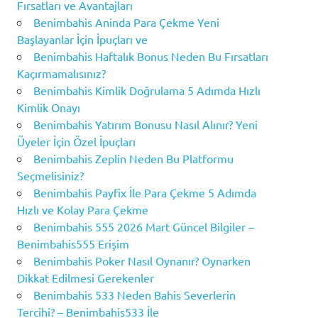
Fırsatları ve Avantajları
Benimbahis Aninda Para Çekme Yeni
Başlayanlar İçin İpuçları ve
Benimbahis Haftalık Bonus Neden Bu Fırsatları
Kaçırmamalısınız?
Benimbahis Kimlik Doğrulama 5 Adımda Hızlı
Kimlik Onayı
Benimbahis Yatırım Bonusu Nasıl Alınır? Yeni
Üyeler İçin Özel İpuçları
Benimbahis Zeplin Neden Bu Platformu
Seçmelisiniz?
Benimbahis Payfix İle Para Çekme 5 Adımda
Hızlı ve Kolay Para Çekme
Benimbahis 555 2026 Mart Güncel Bilgiler –
Benimbahis555 Erişim
Benimbahis Poker Nasıl Oynanır? Oynarken
Dikkat Edilmesi Gerekenler
Benimbahis 533 Neden Bahis Severlerin
Tercihi? – Benimbahis533 İle