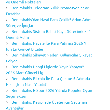
ve Önemli Noktaları
Benimbahis Telegram Yıllık Promosyonlar ve
Fırsatlar
Benimbahis’dan Nasıl Para Çekilir? Adım Adım
Süreç ve İpuçları
Benimbahis Sistem Bahisi Kayıt Sürecindeki 4
Önemli Adım
Benimbahis Havale İle Para Yatırma 2026 Yılı
İçin En Güncel Bilgiler
Benimbahis Şikayet Neden Kullanıcılar Şikayet
Ediyor?
Benimbahis Hangi Liglerde Yayın Yapıyor?
2026 Mart Güncel Lig
Benimbahis Bitcoin İle Para Çekme 5 Adımda
Hızlı İşlem Nasıl Yapılır?
Benimbahis E-Spor 2026 Yılında Popüler Oyun
Seçenekleri
Benimbahis Kayıp İade Üyeler için Sağlanan
Avantajlar