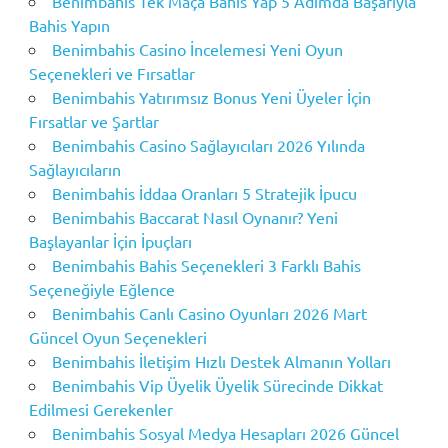
Benimbahis Tek Maça Bahis Yap 5 Adımda Başarıyla
Bahis Yapın
Benimbahis Casino İncelemesi Yeni Oyun
Seçenekleri ve Fırsatlar
Benimbahis Yatırımsız Bonus Yeni Üyeler İçin
Fırsatlar ve Şartlar
Benimbahis Casino Sağlayıcıları 2026 Yılında
Sağlayıcıların
Benimbahis İddaa Oranları 5 Stratejik İpucu
Benimbahis Baccarat Nasıl Oynanır? Yeni
Başlayanlar İçin İpuçları
Benimbahis Bahis Seçenekleri 3 Farklı Bahis
Seçeneğiyle Eğlence
Benimbahis Canlı Casino Oyunları 2026 Mart
Güncel Oyun Seçenekleri
Benimbahis İletişim Hızlı Destek Almanın Yolları
Benimbahis Vip Üyelik Üyelik Sürecinde Dikkat
Edilmesi Gerekenler
Benimbahis Sosyal Medya Hesapları 2026 Güncel