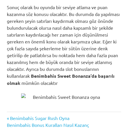
Sonuç olarak bu oyunda bir seviye atlama ve puan
kazanma söz konusu olacaktır. Bu durumda da yapılması
gereken şeyin satırları kaydırmak olması göz önünde
bulundurulacak olursa nasıl daha kapsamlı bir şekilde
satırların kaydırılacağı her zaman için düşünülmesi
gereken en önemli konu olarak karşımıza çıkar. Eğer ki
çok fazla sayıda şekerleme bir sütün üzerine denk
getirilip de patlatılırsa bu noktada hem daha fazla puan
kazanılmış hem de büyük oranda bir seviye atlanmış
olacaktır. Ayrıca bu durumda slot bonuslarının
kullanılarak
Benimbahis Sweet Bonanza’da başarılı
olmak
mümkün olacaktır
Previous
Yazı
Benimbahis Sugar Rush Oyna
Next
Post:
Benimbahis Bonus Kuralları Nasıl Kazanç