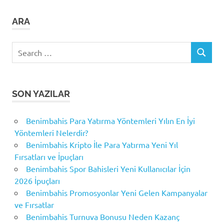
ARA
Search
SEARCH
for:
SON YAZILAR
Benimbahis Para Yatırma Yöntemleri Yılın En İyi
Yöntemleri Nelerdir?
Benimbahis Kripto İle Para Yatırma Yeni Yıl
Fırsatları ve İpuçları
Benimbahis Spor Bahisleri Yeni Kullanıcılar İçin
2026 İpuçları
Benimbahis Promosyonlar Yeni Gelen Kampanyalar
ve Fırsatlar
Benimbahis Turnuva Bonusu Neden Kazanç