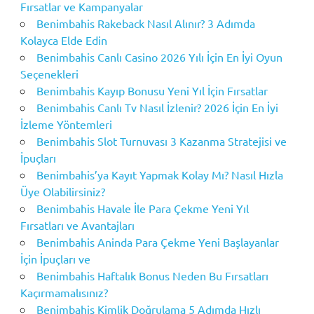
Fırsatlar ve Kampanyalar
Benimbahis Rakeback Nasıl Alınır? 3 Adımda
Kolayca Elde Edin
Benimbahis Canlı Casino 2026 Yılı İçin En İyi Oyun
Seçenekleri
Benimbahis Kayıp Bonusu Yeni Yıl İçin Fırsatlar
Benimbahis Canlı Tv Nasıl İzlenir? 2026 İçin En İyi
İzleme Yöntemleri
Benimbahis Slot Turnuvası 3 Kazanma Stratejisi ve
İpuçları
Benimbahis’ya Kayıt Yapmak Kolay Mı? Nasıl Hızla
Üye Olabilirsiniz?
Benimbahis Havale İle Para Çekme Yeni Yıl
Fırsatları ve Avantajları
Benimbahis Aninda Para Çekme Yeni Başlayanlar
İçin İpuçları ve
Benimbahis Haftalık Bonus Neden Bu Fırsatları
Kaçırmamalısınız?
Benimbahis Kimlik Doğrulama 5 Adımda Hızlı