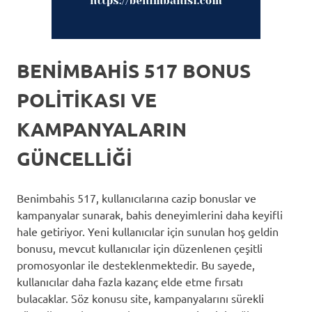
BENİMBAHİS 517 BONUS
POLİTİKASI VE
KAMPANYALARIN
GÜNCELLİĞİ
Benimbahis 517, kullanıcılarına cazip bonuslar ve
kampanyalar sunarak, bahis deneyimlerini daha keyifli
hale getiriyor. Yeni kullanıcılar için sunulan hoş geldin
bonusu, mevcut kullanıcılar için düzenlenen çeşitli
promosyonlar ile desteklenmektedir. Bu sayede,
kullanıcılar daha fazla kazanç elde etme fırsatı
bulacaklar. Söz konusu site, kampanyalarını sürekli