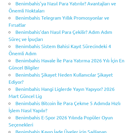
Benimbahis’ya Nasıl Para Yatırılır? Avantajları ve
Önemli Noktaları
Benimbahis Telegram Yıllık Promosyonlar ve
Fırsatlar
Benimbahis’dan Nasıl Para Çekilir? Adım Adım
Süreç ve İpuçları
Benimbahis Sistem Bahisi Kayıt Sürecindeki 4
Önemli Adım
Benimbahis Havale İle Para Yatırma 2026 Yılı İçin En
Güncel Bilgiler
Benimbahis Şikayet Neden Kullanıcılar Şikayet
Ediyor?
Benimbahis Hangi Liglerde Yayın Yapıyor? 2026
Mart Güncel Lig
Benimbahis Bitcoin İle Para Çekme 5 Adımda Hızlı
İşlem Nasıl Yapılır?
Benimbahis E-Spor 2026 Yılında Popüler Oyun
Seçenekleri
Benimbahis Kayıp İade Üyeler için Sağlanan