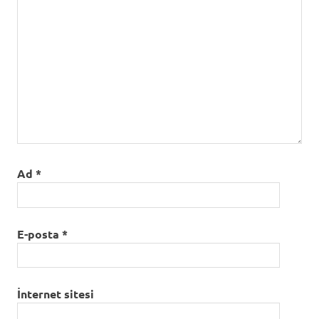
Ad
*
E-posta
*
İnternet sitesi