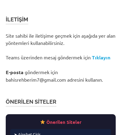
İLETIŞIM
Site sahibi ile iletişime geçmek için aşağıda yer alan
yöntemleri kullanabilirsiniz.
Teams üzerinden mesaj göndermek için
Tıklayın
E-posta
göndermek için
bahisrehberim7@gmail.com
adresini kullanın.
ÖNERILEN SITELER
Önerilen Siteler
➤ Ajaxbet Giriş