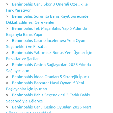
Benimbahis Canlı Skor 3 Önemli Özellik ile
Fark Yaratıyor
Benimbahis Sorumlu Bahis Kayıt Sürecinde
Dikkat Edilmesi Gerekenler
Benimbahis Tek Maça Bahis Yap 5 Adımda
Başarıyla Bahis Yapın
Benimbahis Casino İncelemesi Yeni Oyun
Seçenekleri ve Fırsatlar
Benimbahis Yatırımsız Bonus Yeni Üyeler İçin
Fırsatlar ve Şartlar
Benimbahis Casino Sağlayıcıları 2026 Yılında
Sağlayıcıların
Benimbahis İddaa Oranları 5 Stratejik İpucu
Benimbahis Baccarat Nasıl Oynanır? Yeni
Başlayanlar İçin İpuçları
Benimbahis Bahis Seçenekleri 3 Farklı Bahis
Seçeneğiyle Eğlence
Benimbahis Canlı Casino Oyunları 2026 Mart
Güncel Oyun Seçenekleri