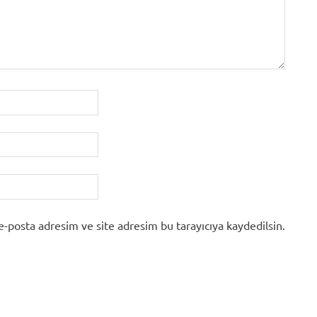
e-posta adresim ve site adresim bu tarayıcıya kaydedilsin.