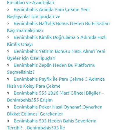
Fırsatları ve Avantajları
Benimbahis Aninda Para Çekme Yeni
Başlayanlar İçin İpuçları ve
Benimbahis Haftalık Bonus Neden Bu Fırsatları
Kaçırmamalısınız?
Benimbahis Kimlik Doğrulama 5 Adımda Hızlı
Kimlik Onayı
Benimbahis Yatırım Bonusu Nasıl Alınır? Yeni
Üyeler İçin Özel İpuçları
Benimbahis Zeplin Neden Bu Platformu
Seçmelisiniz?
Benimbahis Payfix İle Para Çekme 5 Adımda
Hızlı ve Kolay Para Çekme
Benimbahis 555 2026 Mart Güncel Bilgiler –
Benimbahis555 Erişim
Benimbahis Poker Nasıl Oynanır? Oynarken
Dikkat Edilmesi Gerekenler
Benimbahis 533 Neden Bahis Severlerin
Tercihi? – Benimbahis533 İle