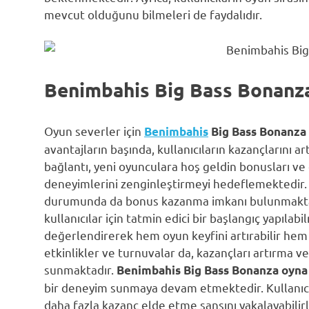
mevcut olduğunu bilmeleri de faydalıdır.
Benimbahis Big Bass Bonanza
Oyun severler için
Benimbahis
Big Bass Bonanza
avantajların başında, kullanıcıların kazançlarını a
bağlantı, yeni oyunculara hoş geldin bonusları ve
deneyimlerini zenginleştirmeyi hedeflemektedir. 
durumunda da bonus kazanma imkanı bulunmaktad
kullanıcılar için tatmin edici bir başlangıç yapılab
değerlendirerek hem oyun keyfini artırabilir hem d
etkinlikler ve turnuvalar da, kazançları artırma 
sunmaktadır.
Benimbahis Big Bass Bonanza oyna
bir deneyim sunmaya devam etmektedir. Kullanıcı
daha fazla kazanç elde etme şansını yakalayabilirl