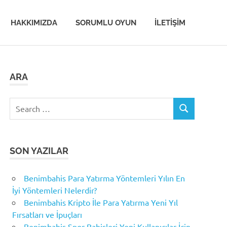
HAKKIMIZDA
SORUMLU OYUN
İLETIŞIM
ARA
Search
SEARCH
for:
SON YAZILAR
Benimbahis Para Yatırma Yöntemleri Yılın En
İyi Yöntemleri Nelerdir?
Benimbahis Kripto İle Para Yatırma Yeni Yıl
Fırsatları ve İpuçları
Benimbahis Spor Bahisleri Yeni Kullanıcılar İçin